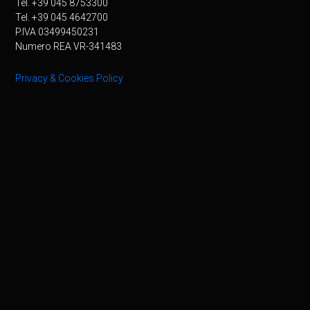
Tel. +39 045 8753300
Tel. +39 045 4642700
P.IVA 03499450231
Numero REA VR-341483
Privacy & Cookies Policy