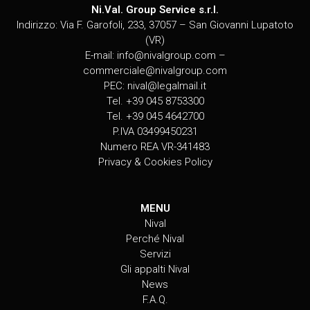
Ni.Val. Group Service s.r.l.
Indirizzo: Via F. Garofoli, 233, 37057 – San Giovanni Lupatoto
(VR)
E-mail:
info@nivalgroup.com
–
commerciale@nivalgroup.com
PEC:
nival@legalmail.it
Tel. +39 045 8753300
Tel. +39 045 4642700
P.IVA 03499450231
Numero REA VR-341483
Privacy & Cookies Policy
MENU
Nival
Perché Nival
Servizi
Gli appalti Nival
News
F.A.Q.