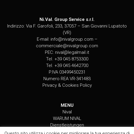
Ni.Val. Group Service s.r.l.
Indirizzo: Via F. Garofoli, 233, 37057 – San Giovanni Lupatoto
(VR)
E-mail:
info@nivalgroup.com
–
commerciale@nivalgroup.com
PEC:
nival@legalmail.it
Tel. +39 045 8753300
Tel. +39 045 4642700
P.IVA 03499450231
Numero REA VR-341483
Privacy & Cookies Policy
MENU
Nival
WARUM NIVAL
Dienstleistungen
DIE WERKVERTRÄGE VON NIVAL
Questo sito utilizza i cookie per migliorare la tua esperienza di