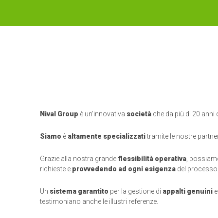
Nival Group
è un’innovativa
società
che da più di 20 anni
Siamo
è
altamente specializzati
tramite le nostre partne
Grazie alla nostra grande
flessibilità operativa
, possia
richieste e
provvedendo ad ogni
esigenza
del processo p
Un
sistema garantito
per la gestione di
appalti genuini
testimoniano anche le illustri referenze.