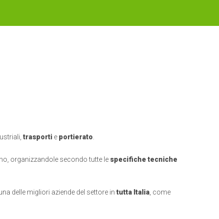
ustriali,
trasporti
e
portierato
.
zzino, organizzandole secondo tutte le
specifiche tecniche
 una delle migliori aziende del settore in
tutta Italia
, come