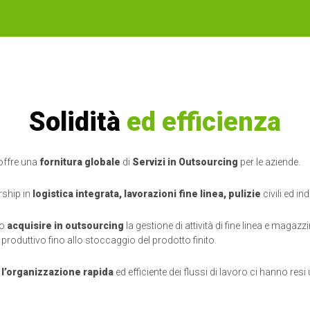
Solidità
ed efficienza
 offre una
fornitura globale
di
Servizi in Outsourcing
per le aziende.
rship in
logistica integrata, lavorazioni fine linea, pulizie
civili ed ind
mo
acquisire in outsourcing
la gestione di attività di fine linea e maga
roduttivo fino allo stoccaggio del prodotto finito.
e
l’organizzazione rapida
ed efficiente dei flussi di lavoro ci hanno resi